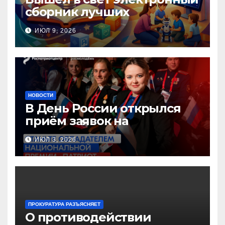
сборник лучших
инновационных практик
ИЮЛ 9, 2026
педагогов дошкольного
образования!
НОВОСТИ
В День России открылся
приём заявок на
Национальную премию
ИЮЛ 3, 2026
«Патриот»
ПРОКУРАТУРА РАЗЪЯСНЯЕТ
О противодействии