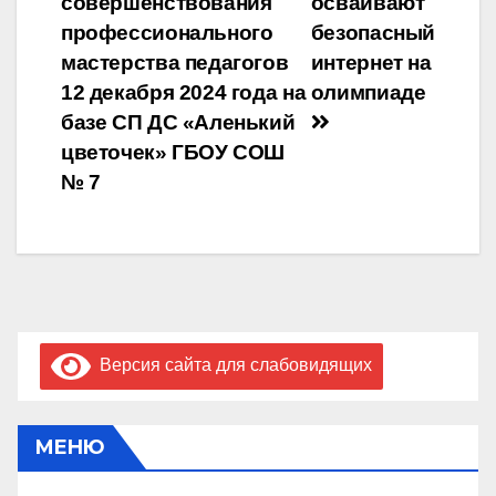
совершенствования
осваивают
записям
профессионального
безопасный
мастерства педагогов
интернет на
12 декабря 2024 года на
олимпиаде
базе СП ДС «Аленький
цветочек» ГБОУ СОШ
№ 7
Версия сайта для слабовидящих
МЕНЮ