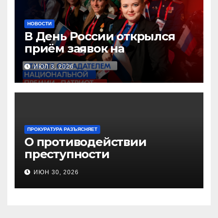
НОВОСТИ
В День России открылся
приём заявок на
Национальную премию
ИЮЛ 3, 2026
«Патриот»
ПРОКУРАТУРА РАЗЪЯСНЯЕТ
О противодействии
преступности
несовершеннолетних и
ИЮН 30, 2026
нарушению их прав