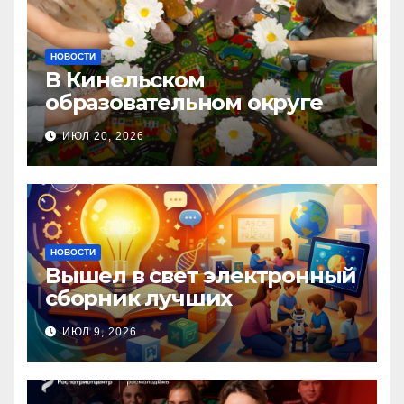
НОВОСТИ
В Кинельском
образовательном округе
прошла Неделя правовой
ИЮЛ 20, 2026
помощи, посвящённая Дню
семьи, любви и верности
НОВОСТИ
Вышел в свет электронный
сборник лучших
инновационных практик
ИЮЛ 9, 2026
педагогов дошкольного
образования!