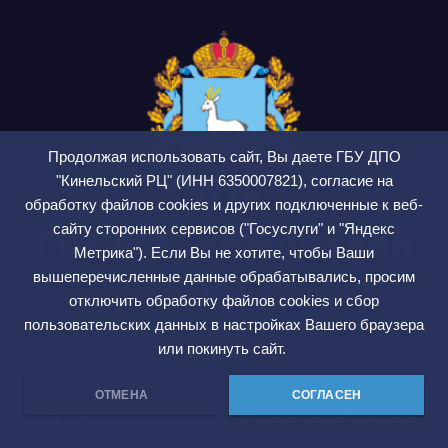
Продолжая использовать сайт, Вы даете ГБУ ДПО
"Кинельский РЦ" (ИНН 6350007821), согласие на
обработку файлов cookies и других подключенные к веб-
сайту сторонних сервисов ("Госуслуги" и "Яндекс
ГБУ ДПО Кинельский
Метрика"). Если Вы не хотите, чтобы Ваши
РЦ
вышеперечисленные данные обрабатывались, просим
отключить обработку файлов cookies и сбор
СМИ ЭЛ № ФС 77 — 75564
пользовательских данных в настройках Вашего браузера
или покинуть сайт.
ОТМЕНА
СОГЛАСЕН
Сайт работает на WordPress
|
Тема: Newsup, автор
Themeansar