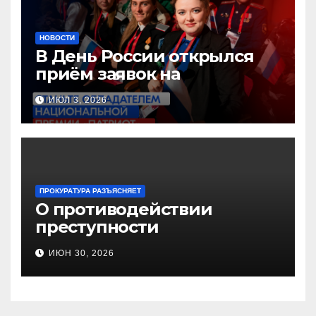
НОВОСТИ
В День России открылся
приём заявок на
Национальную премию
ИЮЛ 3, 2026
«Патриот»
ПРОКУРАТУРА РАЗЪЯСНЯЕТ
О противодействии
преступности
несовершеннолетних и
ИЮН 30, 2026
нарушению их прав