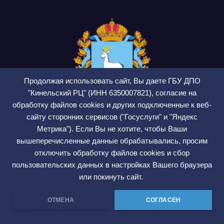
Продолжая использовать сайт, Вы даете ГБУ ДПО
"Кинельский РЦ" (ИНН 6350007821), согласие на
обработку файлов cookies и других подключенные к веб-
сайту сторонних сервисов ("Госуслуги" и "Яндекс
ГБУ ДПО Кинельский
Метрика"). Если Вы не хотите, чтобы Ваши
РЦ
вышеперечисленные данные обрабатывались, просим
отключить обработку файлов cookies и сбор
СМИ ЭЛ № ФС 77 — 75564
пользовательских данных в настройках Вашего браузера
или покинуть сайт.
ОТМЕНА
СОГЛАСЕН
Сайт работает на WordPress
|
Тема: Newsup, автор
Themeansar