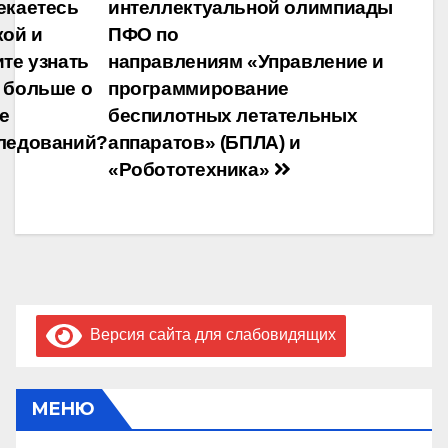
екаетесь
интеллектуальной олимпиады
по
кой и
ПФО по
записям
ите узнать
направлениям «Управление и
 больше о
программирование
е
беспилотных летательных
ледований?
аппаратов» (БПЛА) и
«Робототехника»
Версия сайта для слабовидящих
МЕНЮ