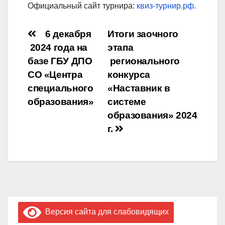
Официальный сайт турнира:
квиз-турнир.рф.
Навигация
6 декабря
Итоги заочного
2024 года на
этапа
по
базе ГБУ ДПО
регионального
записям
СО «Центра
конкурса
специального
«Наставник в
образования»
системе
образования» 2024
г.
Версия сайта для слабовидящих