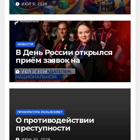
инновационных практик
ИЮЛ 9, 2026
педагогов дошкольного
образования!
НОВОСТИ
В День России открылся
приём заявок на
Национальную премию
ИЮЛ 3, 2026
«Патриот»
ПРОКУРАТУРА РАЗЪЯСНЯЕТ
О противодействии
преступности
несовершеннолетних и
ИЮН 30, 2026