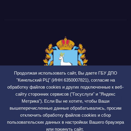
Продолжая использовать сайт, Вы даете ГБУ ДПО
"Кинельский РЦ" (ИНН 6350007821), согласие на
обработку файлов cookies и других подключенные к веб-
сайту сторонних сервисов ("Госуслуги" и "Яндекс
ГБУ ДПО Кинельский
Метрика"). Если Вы не хотите, чтобы Ваши
РЦ
вышеперечисленные данные обрабатывались, просим
отключить обработку файлов cookies и сбор
СМИ ЭЛ № ФС 77 — 75564
пользовательских данных в настройках Вашего браузера
или покинуть сайт.