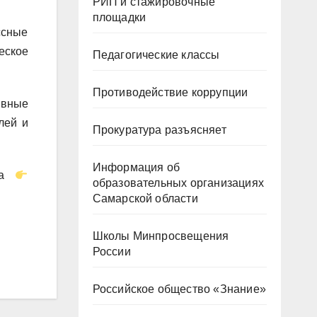
РИП и стажировочные
площадки
ссные
еское
Педагогические классы
Противодействие коррупции
ивные
лей и
Прокуратура разъясняет
Информация об
кта
образовательных организациях
Самарской области
Школы Минпросвещения
России
Российское общество «Знание»