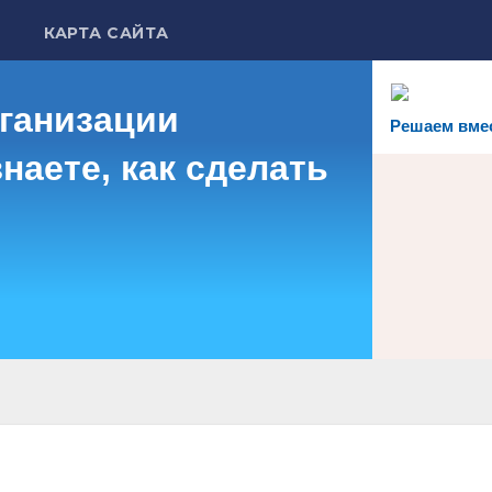
КАРТА САЙТА
рганизации
Решаем вме
наете, как сделать