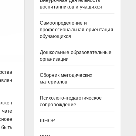
Внеурочная деятельность
воспитанников и учащихся
Самоопределение и
профессиональная ориентация
обучающихся
Дошкольные образовательные
организации
рства
Сборник методических
авлен
материалов
Психолого-педагогическое
олжен
сопровождение
 чате
снове
ШНОР
 быть