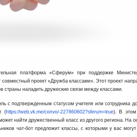
ательная платформа «Сферум» при поддержке Министе
 совместный проект «Дружба классами». Этот проект напр
ков страны наладить дружеские связи между классами.
ель с подтвержденным статусом учителя или сотрудника д
т (
https://web.vk.me/convo/-227860602?sferum=true
). В этом
оможет найти дружественный класс из другого региона. На о
ников чат-бот предложит классы, с которыми у вас могут