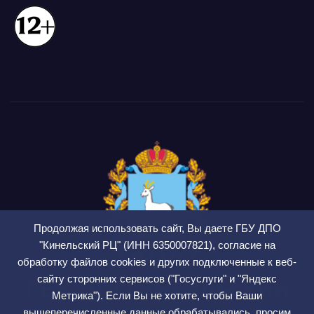
Продолжая использовать сайт, Вы даете ГБУ ДПО
"Кинельский РЦ" (ИНН 6350007821), согласие на
обработку файлов cookies и других подключенные к веб-
сайту сторонних сервисов ("Госуслуги" и "Яндекс
ГБУ ДПО Кинельский
Метрика"). Если Вы не хотите, чтобы Ваши
вышеперечисленные данные обрабатывались, просим