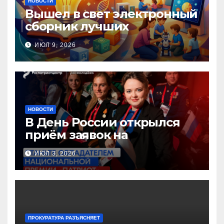
НОВОСТИ
Вышел в свет электронный
сборник лучших
инновационных практик
ИЮЛ 9, 2026
педагогов дошкольного
образования!
НОВОСТИ
В День России открылся
приём заявок на
Национальную премию
ИЮЛ 3, 2026
«Патриот»
ПРОКУРАТУРА РАЗЪЯСНЯЕТ