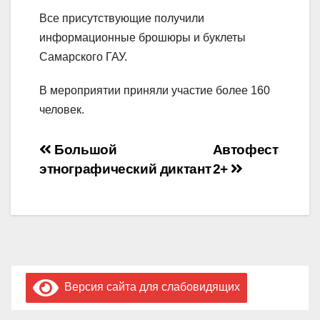
Все присутствующие получили
информационные брошюры и буклеты
Самарского ГАУ.
В мероприятии приняли участие более 160
человек.
Навигация
Большой
Автофест
этнографический диктант
2+
по
записям
Версия сайта для слабовидящих