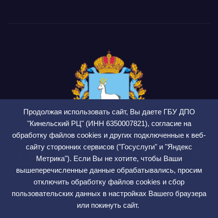
Продолжая использовать сайт, Вы даете ГБУ ДПО
"Кинельский РЦ" (ИНН 6350007821), согласие на
обработку файлов cookies и других подключенные к веб-
сайту сторонних сервисов ("Госуслуги" и "Яндекс
ГБУ ДПО Кинельский
Метрика"). Если Вы не хотите, чтобы Ваши
РЦ
вышеперечисленные данные обрабатывались, просим
отключить обработку файлов cookies и сбор
СМИ ЭЛ № ФС 77 — 75564
пользовательских данных в настройках Вашего браузера
или покинуть сайт.