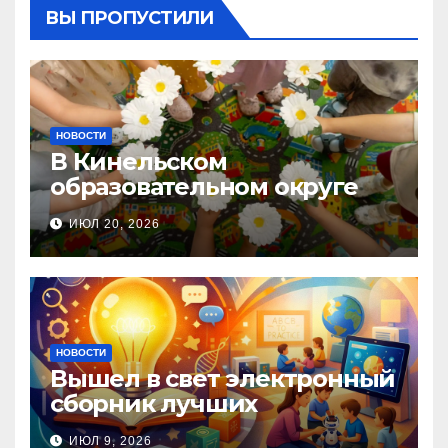
ВЫ ПРОПУСТИЛИ
НОВОСТИ
В Кинельском
образовательном округе
прошла Неделя правовой
ИЮЛ 20, 2026
помощи, посвящённая Дню
семьи, любви и верности
НОВОСТИ
Вышел в свет электронный
сборник лучших
инновационных практик
ИЮЛ 9, 2026