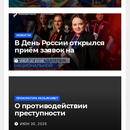
педагогов дошкольного
образования!
НОВОСТИ
В День России открылся
приём заявок на
Национальную премию
ИЮЛ 3, 2026
«Патриот»
ПРОКУРАТУРА РАЗЪЯСНЯЕТ
О противодействии
преступности
несовершеннолетних и
ИЮН 30, 2026
нарушению их прав