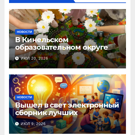
НОВОСТИ
В Кинельском
образовательном округе
прошла Неделя правовой
ИЮЛ 20, 2026
помощи, посвящённая Дню
семьи, любви и верности
НОВОСТИ
Вышел в свет электронный
сборник лучших
инновационных практик
ИЮЛ 9, 2026
педагогов дошкольного