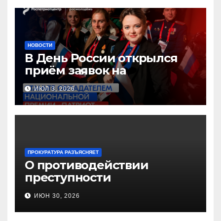
образования!
НОВОСТИ
В День России открылся
приём заявок на
Национальную премию
ИЮЛ 3, 2026
«Патриот»
ПРОКУРАТУРА РАЗЪЯСНЯЕТ
О противодействии
преступности
несовершеннолетних и
ИЮН 30, 2026
нарушению их прав