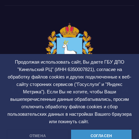
Продолжая использовать сайт, Вы даете ГБУ ДПО
"Кинельский РЦ" (ИНН 6350007821), согласие на
обработку файлов cookies и других подключенные к веб-
сайту сторонних сервисов ("Госуслуги" и "Яндекс
ГБУ ДПО Кинельский
Метрика"). Если Вы не хотите, чтобы Ваши
РЦ
вышеперечисленные данные обрабатывались, просим
отключить обработку файлов cookies и сбор
СМИ ЭЛ № ФС 77 — 75564
пользовательских данных в настройках Вашего браузера
или покинуть сайт.
ОТМЕНА
СОГЛАСЕН