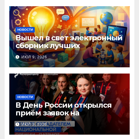
семьи, любви и верности
НОВОСТИ
Вышел в свет электронный
сборник лучших
инновационных практик
ИЮЛ 9, 2026
педагогов дошкольного
образования!
НОВОСТИ
В День России открылся
приём заявок на
Национальную премию
ИЮЛ 3, 2026
«Патриот»