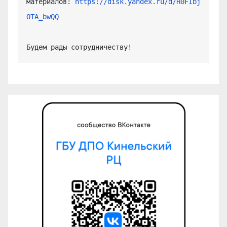
материалов: 
https://disk.yandex.ru/d/H0FIbj
OTA_bwQQ
Будем рады сотрудничеству!