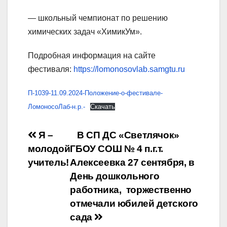
— школьный чемпионат по решению
химических задач «ХимикУм».
Подробная информация на сайте
фестиваля:
https://lomonosovlab.samgtu.ru
П-1039-11.09.2024-Положение-о-фестивале-
ЛомоносоЛаб-н.р.-
Скачать
Навигация
Я –
В СП ДС «Светлячок»
молодой
ГБОУ СОШ № 4 п.г.т.
по
учитель!
Алексеевка 27 сентября, в
записям
День дошкольного
работника, торжественно
отмечали юбилей детского
сада