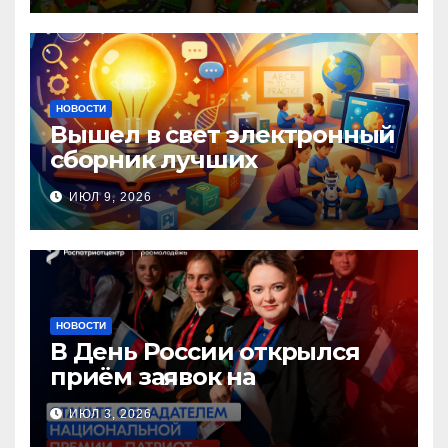
семьи, любви и верности
НОВОСТИ
Вышел в свет электронный
сборник лучших
инновационных практик
ИЮЛ 9, 2026
педагогов дошкольного
образования!
НОВОСТИ
В День России открылся
приём заявок на
Национальную премию
ИЮЛ 3, 2026
«Патриот»