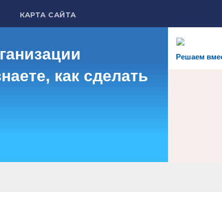
КАРТА САЙТА
рганизации
Решаем вме
наете, как сделать