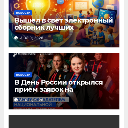
НОВОСТИ
Вышел в свет электронный
сборник лучших
инновационных практик
ИЮЛ 9, 2026
педагогов дошкольного
образования!
НОВОСТИ
В День России открылся
приём заявок на
Национальную премию
ИЮЛ 3, 2026
«Патриот»