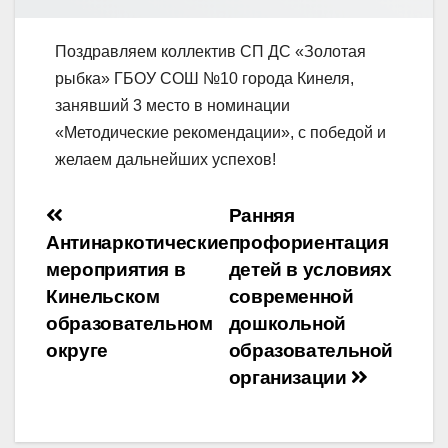
Поздравляем коллектив СП ДС «Золотая
рыбка» ГБОУ СОШ №10 города Кинеля,
занявший 3 место в номинации
«Методические рекомендации», с победой и
желаем дальнейших успехов!
Навигация
Ранняя
Антинаркотические
профориентация
по
мероприятия в
детей в условиях
записям
Кинельском
современной
образовательном
дошкольной
округе
образовательной
организации