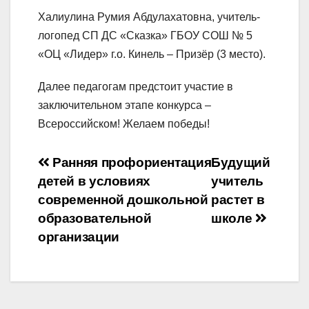
Халиулина Румия Абдулахатовна, учитель-
логопед СП ДС «Сказка» ГБОУ СОШ № 5
«ОЦ «Лидер» г.о. Кинель – Призёр (3 место).
Далее педагогам предстоит участие в
заключительном этапе конкурса –
Всероссийском! Желаем победы!
Навигация
Ранняя профориентация
Будущий
детей в условиях
учитель
по
современной дошкольной
растет в
записям
образовательной
школе
организации