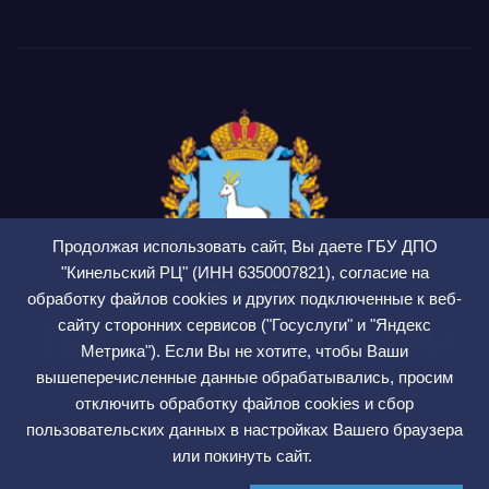
Продолжая использовать сайт, Вы даете ГБУ ДПО
"Кинельский РЦ" (ИНН 6350007821), согласие на
обработку файлов cookies и других подключенные к веб-
сайту сторонних сервисов ("Госуслуги" и "Яндекс
ГБУ ДПО Кинельский
Метрика"). Если Вы не хотите, чтобы Ваши
РЦ
вышеперечисленные данные обрабатывались, просим
отключить обработку файлов cookies и сбор
СМИ ЭЛ № ФС 77 — 75564
пользовательских данных в настройках Вашего браузера
или покинуть сайт.