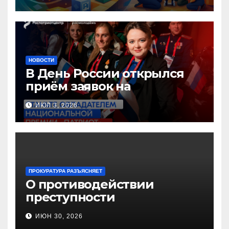
педагогов дошкольного
образования!
НОВОСТИ
В День России открылся
приём заявок на
Национальную премию
ИЮЛ 3, 2026
«Патриот»
ПРОКУРАТУРА РАЗЪЯСНЯЕТ
О противодействии
преступности
несовершеннолетних и
ИЮН 30, 2026
нарушению их прав