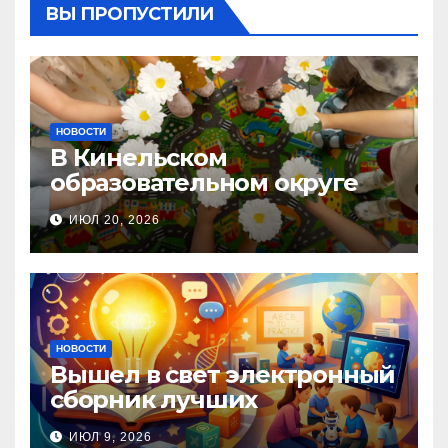
ВЫ ПРОПУСТИЛИ
НОВОСТИ
В Кинельском
образовательном округе
прошла Неделя правовой
ИЮЛ 20, 2026
помощи, посвящённая Дню
семьи, любви и верности
НОВОСТИ
Вышел в свет электронный
сборник лучших
инновационных практик
ИЮЛ 9, 2026