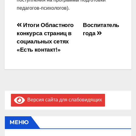
педагогов-психологов).
Навигация
Итоги Областного
Воспитатель
конкурса страниц в
года
по
социальных сетях
записям
«Есть контакт!»
Версия сайта для слабовидящих
МЕНЮ