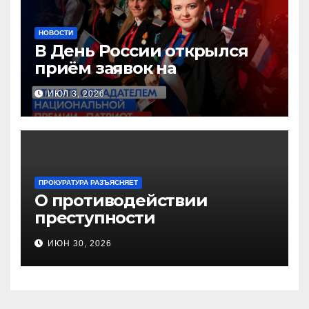
НОВОСТИ
В День России открылся
приём заявок на
Национальную премию
ИЮЛ 3, 2026
«Патриот»
ПРОКУРАТУРА РАЗЪЯСНЯЕТ
О противодействии
преступности
несовершеннолетних и
ИЮН 30, 2026
нарушению их прав