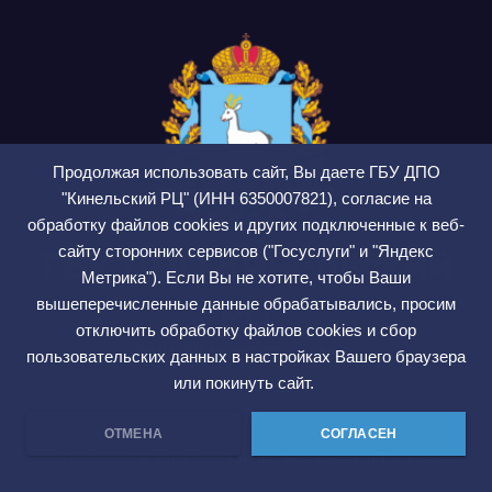
Продолжая использовать сайт, Вы даете ГБУ ДПО
"Кинельский РЦ" (ИНН 6350007821), согласие на
обработку файлов cookies и других подключенные к веб-
сайту сторонних сервисов ("Госуслуги" и "Яндекс
ГБУ ДПО Кинельский
Метрика"). Если Вы не хотите, чтобы Ваши
РЦ
вышеперечисленные данные обрабатывались, просим
отключить обработку файлов cookies и сбор
СМИ ЭЛ № ФС 77 — 75564
пользовательских данных в настройках Вашего браузера
или покинуть сайт.
ОТМЕНА
СОГЛАСЕН
Сайт работает на WordPress
|
Тема: Newsup, автор
Themeansar