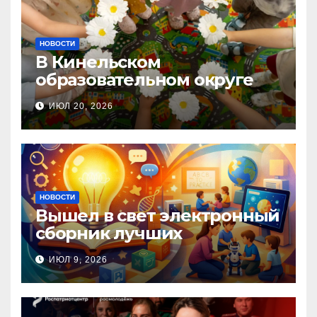
НОВОСТИ
В Кинельском
образовательном округе
прошла Неделя правовой
ИЮЛ 20, 2026
помощи, посвящённая Дню
семьи, любви и верности
НОВОСТИ
Вышел в свет электронный
сборник лучших
инновационных практик
ИЮЛ 9, 2026
педагогов дошкольного
образования!