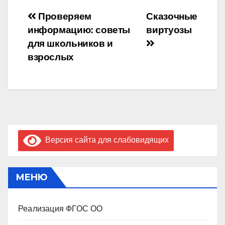
Навигация
Проверяем
Сказочные
информацию: советы
виртуозы
по
для школьников и
записям
взрослых
Версия сайта для слабовидящих
МЕНЮ
Реализация ФГОС ОО