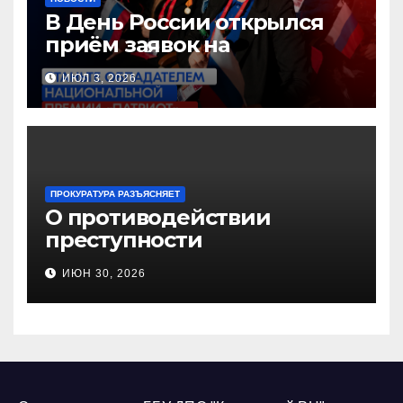
В День России открылся
приём заявок на
Национальную премию
ИЮЛ 3, 2026
«Патриот»
ПРОКУРАТУРА РАЗЪЯСНЯЕТ
О противодействии
преступности
несовершеннолетних и
ИЮН 30, 2026
нарушению их прав