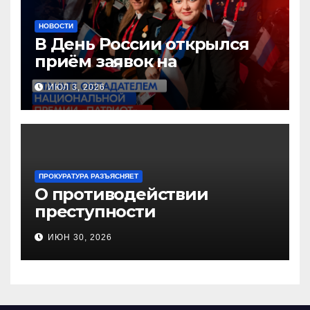
НОВОСТИ
В День России открылся
приём заявок на
Национальную премию
ИЮЛ 3, 2026
«Патриот»
ПРОКУРАТУРА РАЗЪЯСНЯЕТ
О противодействии
преступности
несовершеннолетних и
ИЮН 30, 2026
нарушению их прав