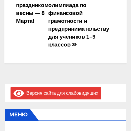
праздником
олимпиада по
по
весны — 8
финансовой
записям
Марта!
грамотности и
предпринимательству
для учеников 1–9
классов
Версия сайта для слабовидящих
МЕНЮ