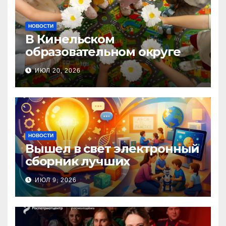
НОВОСТИ
В Кинельском
образовательном округе
прошла Неделя правовой
ИЮЛ 20, 2026
помощи, посвящённая Дню
семьи, любви и верности
НОВОСТИ
Вышел в свет электронный
сборник лучших
инновационных практик
ИЮЛ 9, 2026
педагогов дошкольного
образования!