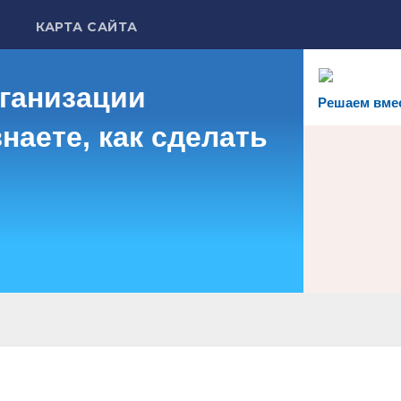
КАРТА САЙТА
рганизации
Решаем вме
наете, как сделать