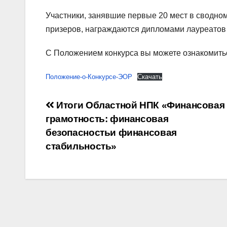
Участники, занявшие первые 20 мест в сводно
призеров, награждаются дипломами лауреато
С Положением конкурса вы можете ознакомит
Положение-о-Конкурсе-ЭОР
Скачать
Навигация
Итоги Областной НПК «Финансовая
грамотность: финансовая
по
безопасностьи финансовая
записям
стабильность»