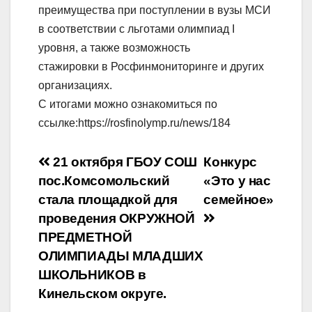
преимущества при поступлении в вузы МСИ
в соответствии с льготами олимпиад I
уровня, а также возможность
стажировки в Росфинмониторинге и других
организациях.
С итогами можно ознакомиться по
ссылке:https://rosfinolymp.ru/news/184
Навигация
21 октября ГБОУ СОШ
Конкурс
пос.Комсомольский
«Это у нас
по
стала площадкой для
семейное»
записям
проведения ОКРУЖНОЙ
ПРЕДМЕТНОЙ
ОЛИМПИАДЫ МЛАДШИХ
ШКОЛЬНИКОВ в
Кинельском округе.