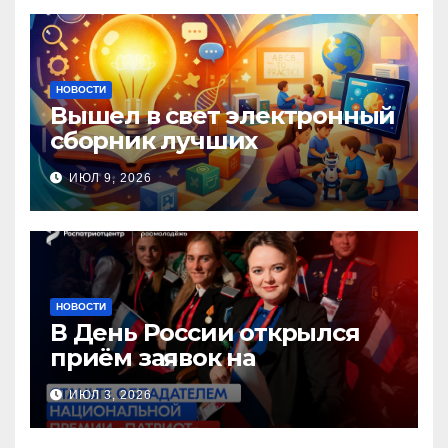
НОВОСТИ
Вышел в свет электронный
сборник лучших
инновационных практик
ИЮЛ 9, 2026
педагогов дошкольного
образования!
НОВОСТИ
В День России открылся
приём заявок на
Национальную премию
ИЮЛ 3, 2026
«Патриот»