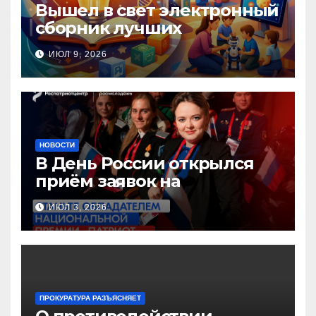
Вышел в свет электронный
сборник лучших
инновационных практик
ИЮЛ 9, 2026
педагогов дошкольного
образования!
НОВОСТИ
В День России открылся
приём заявок на
Национальную премию
ИЮЛ 3, 2026
«Патриот»
ПРОКУРАТУРА РАЗЪЯСНЯЕТ