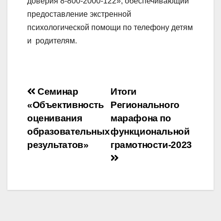
доверия 8-800-2000-122», обеспечивающий
предоставление экстренной
психологической помощи по телефону детям
и родителям.
Навигация
Семинар
Итоги
«Объективность
Регионального
по
оценивания
марафона по
записям
образовательных
функциональной
результатов»
грамотности-2023