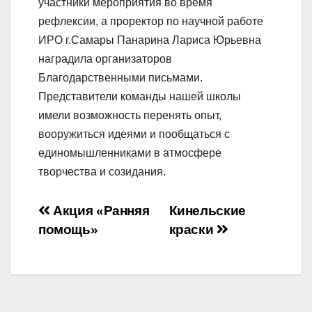
участники мероприятия во время
рефлексии, а проректор по научной работе
ИРО г.Самары Панарина Лариса Юрьевна
наградила организаторов
Благодарственными письмами.
Представители команды нашей школы
имели возможность перенять опыт,
вооружиться идеями и пообщаться с
единомышленниками в атмосфере
творчества и созидания.
Навигация
Акция «Ранняя
Кинельские
помощь»
краски
по
записям