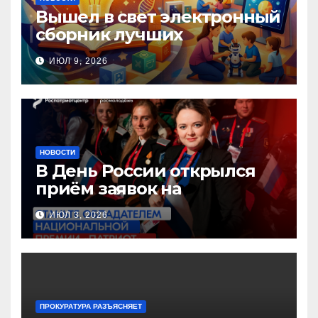
Вышел в свет электронный
сборник лучших
инновационных практик
ИЮЛ 9, 2026
педагогов дошкольного
образования!
НОВОСТИ
В День России открылся
приём заявок на
Национальную премию
ИЮЛ 3, 2026
«Патриот»
ПРОКУРАТУРА РАЗЪЯСНЯЕТ