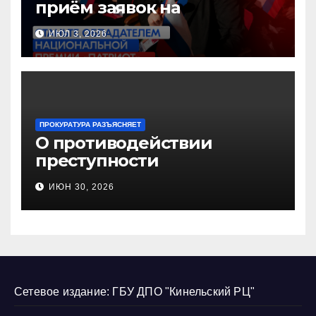
приём заявок на
Национальную премию
ИЮЛ 3, 2026
«Патриот»
ПРОКУРАТУРА РАЗЪЯСНЯЕТ
О противодействии
преступности
несовершеннолетних и
ИЮН 30, 2026
нарушению их прав
Сетевое издание: ГБУ ДПО "Кинельский РЦ"