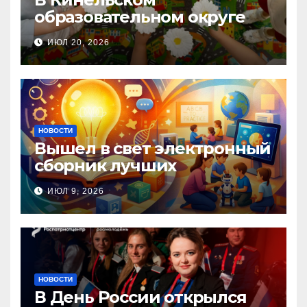
образовательном округе
прошла Неделя правовой
ИЮЛ 20, 2026
помощи, посвящённая Дню
семьи, любви и верности
НОВОСТИ
Вышел в свет электронный
сборник лучших
инновационных практик
ИЮЛ 9, 2026
педагогов дошкольного
образования!
НОВОСТИ
В День России открылся