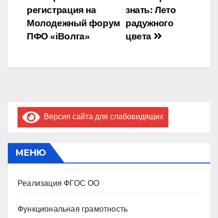
Навигация
регистрация на
знать: Лето
по
Молодежный форум
радужного
записям
ПФО «iВолга»
цвета
Версия сайта для слабовидящих
МЕНЮ
Реализация ФГОС ОО
Функциональная грамотность