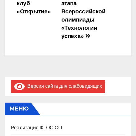
по
клуб
этапа
записям
«Открытие»
Всероссийской
олимпиады
«Технологии
успеха»
Версия сайта для слабовидящих
МЕНЮ
Реализация ФГОС ОО