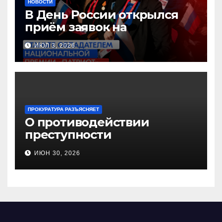
НОВОСТИ
В День России открылся
приём заявок на
Национальную премию
ИЮЛ 3, 2026
«Патриот»
ПРОКУРАТУРА РАЗЪЯСНЯЕТ
О противодействии
преступности
несовершеннолетних и
ИЮН 30, 2026
нарушению их прав