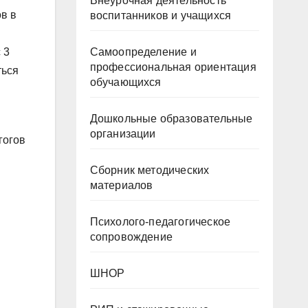
Внеурочная деятельность
в в
воспитанников и учащихся
 3
Самоопределение и
профессиональная ориентация
ться
обучающихся
Дошкольные образовательные
организации
гогов
Сборник методических
материалов
Психолого-педагогическое
сопровождение
ШНОР