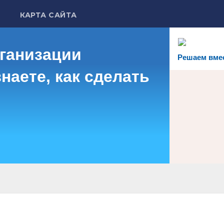
КАРТА САЙТА
рганизации
Решаем вме
наете, как сделать