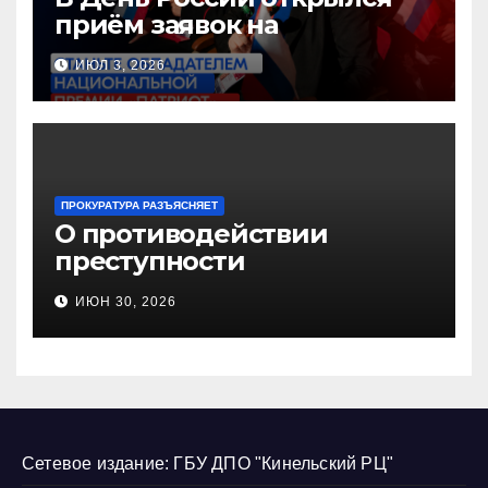
приём заявок на
Национальную премию
ИЮЛ 3, 2026
«Патриот»
ПРОКУРАТУРА РАЗЪЯСНЯЕТ
О противодействии
преступности
несовершеннолетних и
ИЮН 30, 2026
нарушению их прав
Сетевое издание: ГБУ ДПО "Кинельский РЦ"