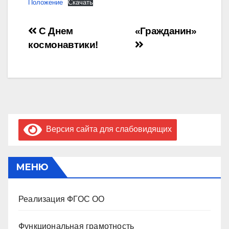
Положение
Скачать
Навигация
С Днем
«Гражданин»
космонавтики!
по
записям
Версия сайта для слабовидящих
МЕНЮ
Реализация ФГОС ОО
Функциональная грамотность