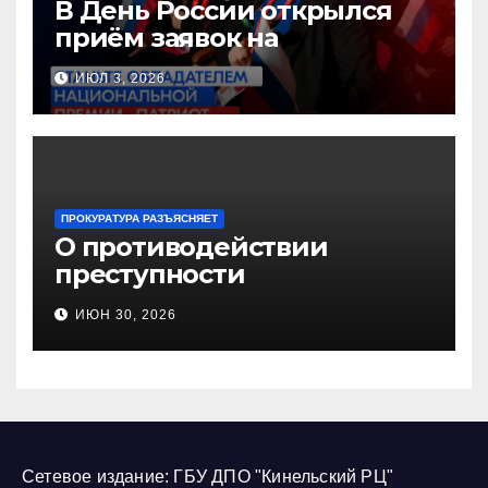
В День России открылся
приём заявок на
Национальную премию
ИЮЛ 3, 2026
«Патриот»
ПРОКУРАТУРА РАЗЪЯСНЯЕТ
О противодействии
преступности
несовершеннолетних и
ИЮН 30, 2026
нарушению их прав
Сетевое издание: ГБУ ДПО "Кинельский РЦ"