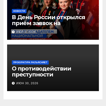
НОВОСТИ
В День России открылся
приём заявок на
Национальную премию
ИЮЛ 3, 2026
«Патриот»
ПРОКУРАТУРА РАЗЪЯСНЯЕТ
О противодействии
преступности
несовершеннолетних и
ИЮН 30, 2026
нарушению их прав