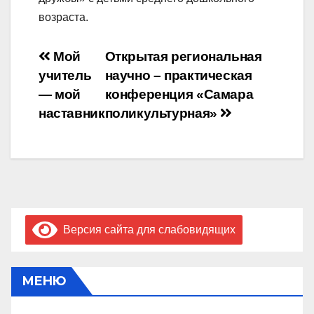
возраста.
Навигация
Мой
Открытая региональная
учитель
научно – практическая
по
— мой
конференция «Самара
записям
наставник
поликультурная»
Версия сайта для слабовидящих
МЕНЮ