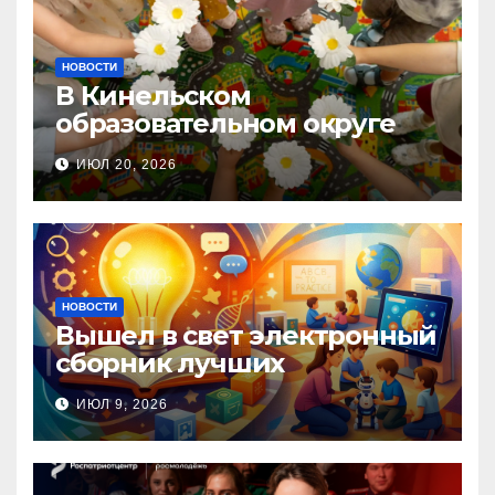
НОВОСТИ
В Кинельском
образовательном округе
прошла Неделя правовой
ИЮЛ 20, 2026
помощи, посвящённая Дню
семьи, любви и верности
НОВОСТИ
Вышел в свет электронный
сборник лучших
инновационных практик
ИЮЛ 9, 2026
педагогов дошкольного
образования!