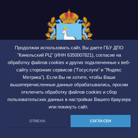
Продолжая использовать сайт, Вы даете ГБУ ДПО
"Кинельский РЦ" (ИНН 6350007821), согласие на
обработку файлов cookies и других подключенные к веб-
сайту сторонних сервисов ("Госуслуги" и "Яндекс
ГБУ ДПО Кинельский
Метрика"). Если Вы не хотите, чтобы Ваши
РЦ
вышеперечисленные данные обрабатывались, просим
отключить обработку файлов cookies и сбор
СМИ ЭЛ № ФС 77 — 75564
пользовательских данных в настройках Вашего браузера
или покинуть сайт.
ОТМЕНА
СОГЛАСЕН
Сайт работает на WordPress
|
Тема: Newsup, автор
Themeansar