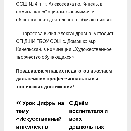
СОШ № 4 п.г.т. Алексеевка г.о. Кинель, в
номинации «Социально-значимая и
общественная деятельность обучающихся»;
— Тарасова Юлия Александровна, методист
СП ДШИ ГБОУ СОШ с. Домашка м.р.
Кинельский, в номинации «Художественное
творчество обучающихся».
Поздравляем наших педагогов и желаем
дальнейших профессиональных и
творческих достижений!
Навигация
Урок Цифры на
С Днём
тему
воспитателя и
по
«Искусственный
всех
записям
интеллект в
дошкольных