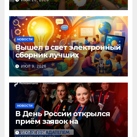
ИЮЛ 20, 2026
помощи, посвящённая Дню
семьи, любви и верности
НОВОСТИ
Вышел в свет электронный
сборник лучших
инновационных практик
ИЮЛ 9, 2026
педагогов дошкольного
образования!
НОВОСТИ
В День России открылся
приём заявок на
Национальную премию
ИЮЛ 3, 2026
«Патриот»