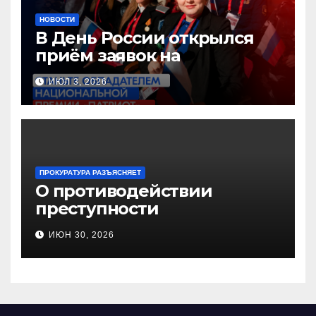
НОВОСТИ
В День России открылся
приём заявок на
Национальную премию
ИЮЛ 3, 2026
«Патриот»
ПРОКУРАТУРА РАЗЪЯСНЯЕТ
О противодействии
преступности
несовершеннолетних и
ИЮН 30, 2026
нарушению их прав