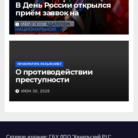
В День России открылся
приём заявок на
Национальную премию
ИЮЛ 3, 2026
«Патриот»
ПРОКУРАТУРА РАЗЪЯСНЯЕТ
О противодействии
преступности
несовершеннолетних и
ИЮН 30, 2026
нарушению их прав
Сетевое издание: ГБУ ДПО "Кинельский РЦ"