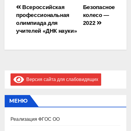
Навигация
Всероссийская
Безопасное
профессиональная
колесо —
по
олимпиада для
2022
записям
учителей «ДНК науки»
Версия сайта для слабовидящих
МЕНЮ
Реализация ФГОС ОО