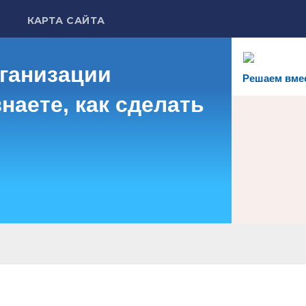
КАРТА САЙТА
рганизации
Решаем вме
наете, как сделать