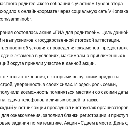
астного родительского собрания с участием Губернатора
оходило в онлайн-формате через социальную сеть VKontakt
com/samminobr.
брания состоялась акция «ГИА для родителей». Цель данно
 и выпускников к государственной итоговой аттестации,
венности об условиях проведения экзаменов, предоставл
 сдаче экзамена в условиях, максимально приближенных к
ций округа приняли участие в данной акции.
 не только те знания, с которыми выпускники придут на
трой, уверенность в своих силах. И здесь роль семьи,
получили возможность поменяться местами со своими деть
на: сдача телефонов и личных вещей, а также
аждый участник акции прослушал инструктаж организаторов
для ознакомления, заполнил бланки регистрации и приступ
вые задания по математике. Акции «Сдаем вместе. День с