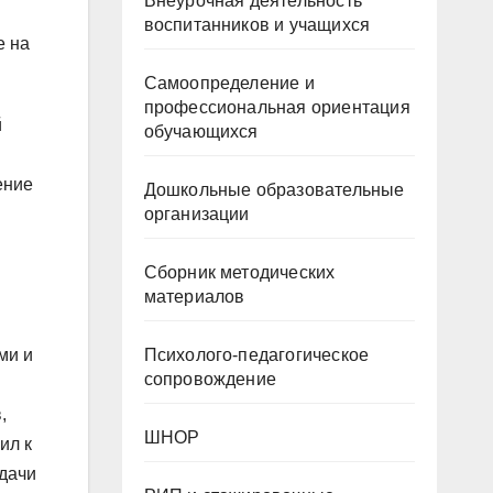
Внеурочная деятельность
воспитанников и учащихся
e на
Самоопределение и
профессиональная ориентация
й
обучающихся
ение
Дошкольные образовательные
организации
Сборник методических
материалов
ми и
Психолого-педагогическое
сопровождение
,
ШНОР
ил к
дачи