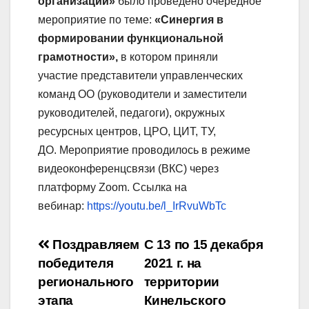
организации»
было проведено очередное
мероприятие по теме:
«Синергия в
формировании функциональной
грамотности​»,
в котором приняли
участие представители управленческих
команд ОО (руководители и заместители
руководителей, педагоги), окружных
ресурсных центров, ЦРО, ЦИТ, ТУ,
ДО. Мероприятие проводилось в режиме
видеоконференцсвязи (ВКС) через
платформу Zoom. Ссылка на
вебинар:
https://youtu.be/l_IrRvuWbTc
Навигация
Поздравляем
С 13 по 15 декабря
победителя
2021 г. на
по
регионального
территории
записям
этапа
Кинельского