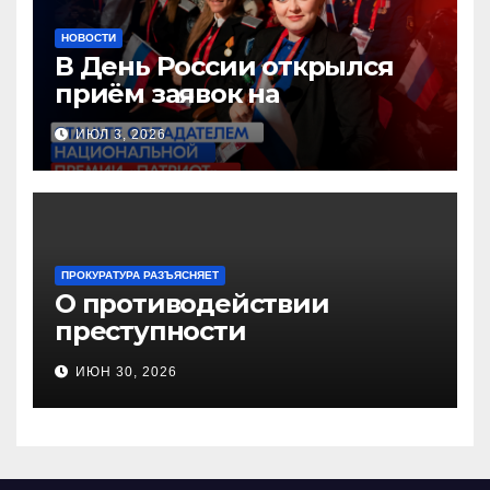
НОВОСТИ
В День России открылся
приём заявок на
Национальную премию
ИЮЛ 3, 2026
«Патриот»
ПРОКУРАТУРА РАЗЪЯСНЯЕТ
О противодействии
преступности
несовершеннолетних и
ИЮН 30, 2026
нарушению их прав