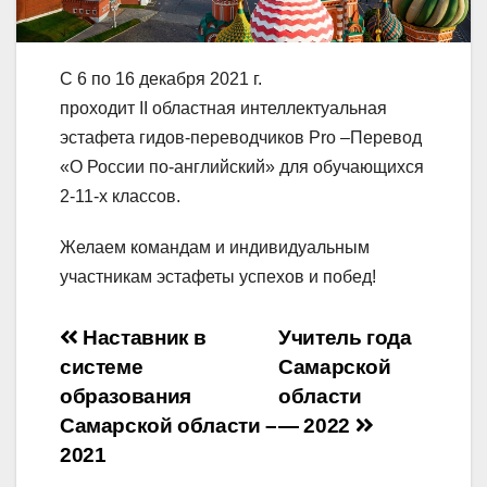
С 6 по 16 декабря 2021 г.
проходит II областная интеллектуальная
эстафета гидов-переводчиков Pro –Перевод
«О России по-английский» для обучающихся
2-11-х классов.
Желаем командам и индивидуальным
участникам эстафеты успехов и побед!
Навигация
Наставник в
Учитель года
системе
Самарской
по
образования
области
записям
Самарской области –
— 2022
2021