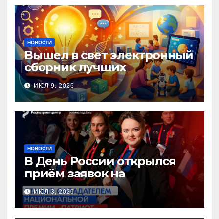
НОВОСТИ
Вышел в свет электронный
сборник лучших
инновационных практик
ИЮЛ 9, 2026
педагогов дошкольного
образования!
НОВОСТИ
В День России открылся
приём заявок на
Национальную премию
ИЮЛ 3, 2026
«Патриот»