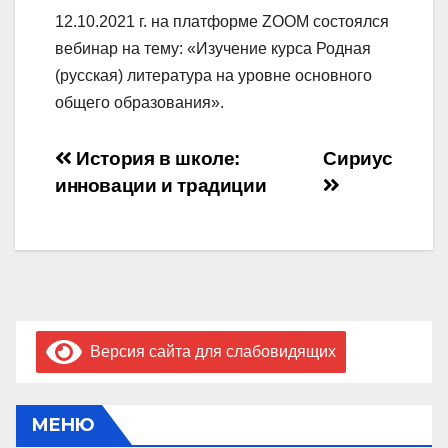
12.10.2021 г. на платформе ZOOM состоялся
вебинар на тему: «Изучение курса Родная
(русская) литература на уровне основного
общего образования».
Навигация
История в школе:
Сириус
инновации и традиции
по
записям
Версия сайта для слабовидящих
МЕНЮ