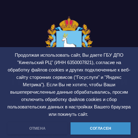
Продолжая использовать сайт, Вы даете ГБУ ДПО
"Кинельский РЦ" (ИНН 6350007821), согласие на
обработку файлов cookies и других подключенные к веб-
сайту сторонних сервисов ("Госуслуги" и "Яндекс
ГБУ ДПО Кинельский
Метрика"). Если Вы не хотите, чтобы Ваши
РЦ
вышеперечисленные данные обрабатывались, просим
отключить обработку файлов cookies и сбор
СМИ ЭЛ № ФС 77 — 75564
пользовательских данных в настройках Вашего браузера
или покинуть сайт.
ОТМЕНА
СОГЛАСЕН
Сайт работает на WordPress
|
Тема: Newsup, автор
Themeansar