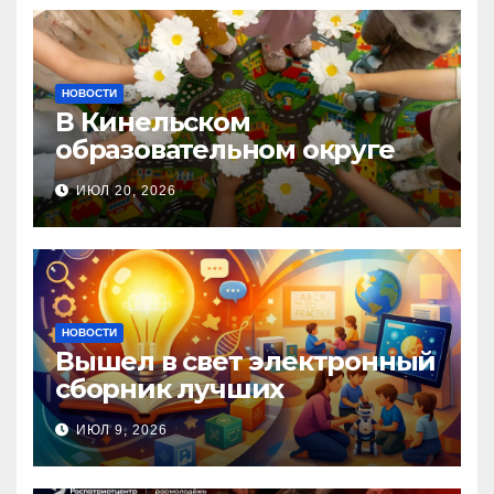
НОВОСТИ
В Кинельском
образовательном округе
прошла Неделя правовой
ИЮЛ 20, 2026
помощи, посвящённая Дню
семьи, любви и верности
НОВОСТИ
Вышел в свет электронный
сборник лучших
инновационных практик
ИЮЛ 9, 2026
педагогов дошкольного
образования!