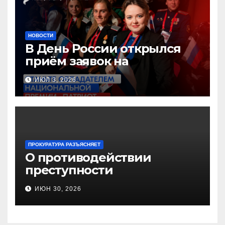
НОВОСТИ
В День России открылся
приём заявок на
Национальную премию
ИЮЛ 3, 2026
«Патриот»
ПРОКУРАТУРА РАЗЪЯСНЯЕТ
О противодействии
преступности
несовершеннолетних и
ИЮН 30, 2026
нарушению их прав