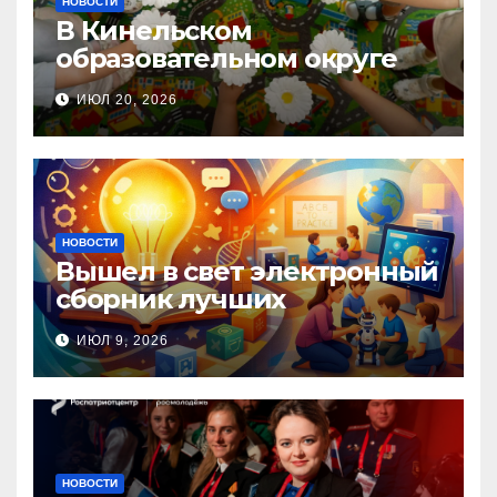
НОВОСТИ
В Кинельском
образовательном округе
прошла Неделя правовой
ИЮЛ 20, 2026
помощи, посвящённая Дню
семьи, любви и верности
НОВОСТИ
Вышел в свет электронный
сборник лучших
инновационных практик
ИЮЛ 9, 2026
педагогов дошкольного
образования!
НОВОСТИ