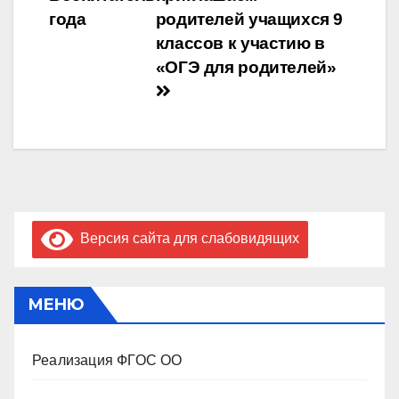
по
года
родителей учащихся 9
записям
классов к участию в
«ОГЭ для родителей»
Версия сайта для слабовидящих
МЕНЮ
Реализация ФГОС ОО