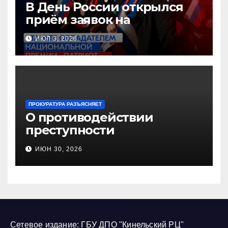
В День России открылся
приём заявок на
Национальную премию
ИЮЛ 3, 2026
«Патриот»
ПРОКУРАТУРА РАЗЪЯСНЯЕТ
О противодействии
преступности
несовершеннолетних и
ИЮН 30, 2026
нарушению их прав
Сетевое издание: ГБУ ДПО "Кинельский РЦ"