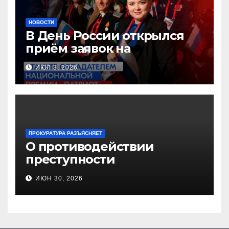
НОВОСТИ
В День России открылся
приём заявок на
Национальную премию
ИЮЛ 3, 2026
«Патриот»
ПРОКУРАТУРА РАЗЪЯСНЯЕТ
О противодействии
преступности
несовершеннолетних и
ИЮН 30, 2026
нарушению их прав