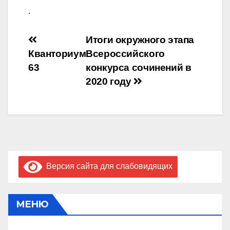
.
Навигация
Итоги окружного этапа
Кванториум
Всероссийского
по
63
конкурса сочинений в
записям
2020 году
Версия сайта для слабовидящих
МЕНЮ