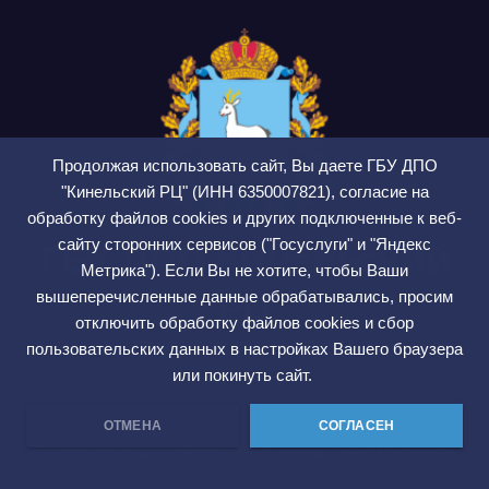
Продолжая использовать сайт, Вы даете ГБУ ДПО
"Кинельский РЦ" (ИНН 6350007821), согласие на
обработку файлов cookies и других подключенные к веб-
сайту сторонних сервисов ("Госуслуги" и "Яндекс
ГБУ ДПО Кинельский
Метрика"). Если Вы не хотите, чтобы Ваши
РЦ
вышеперечисленные данные обрабатывались, просим
отключить обработку файлов cookies и сбор
СМИ ЭЛ № ФС 77 — 75564
пользовательских данных в настройках Вашего браузера
или покинуть сайт.
ОТМЕНА
СОГЛАСЕН
Сайт работает на WordPress
|
Тема: Newsup, автор
Themeansar