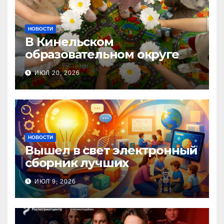
НОВОСТИ
В Кинельском
образовательном округе
прошла Неделя правовой
ИЮЛ 20, 2026
помощи, посвящённая Дню
семьи, любви и верности
НОВОСТИ
Вышел в свет электронный
сборник лучших
инновационных практик
ИЮЛ 9, 2026
педагогов дошкольного
образования!