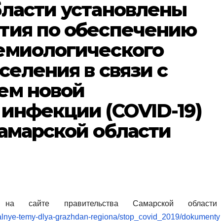
бласти установлены
тия по обеспечению
емиологического
селения в связи с
ем новой
инфекции (COVID-19)
амарской области
 на сайте правительства Самарской област
ktualnye-temy-dlya-grazhdan-regiona/stop_covid_2019/dokument