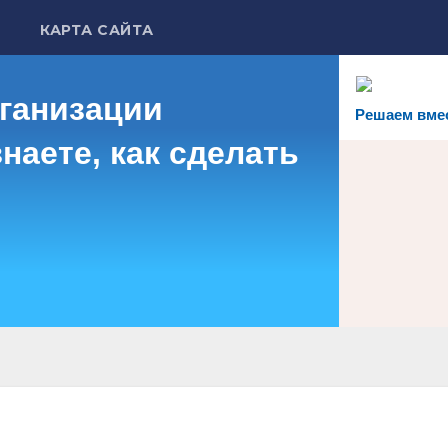
КАРТА САЙТА
рганизации
Решаем вме
наете, как сделать