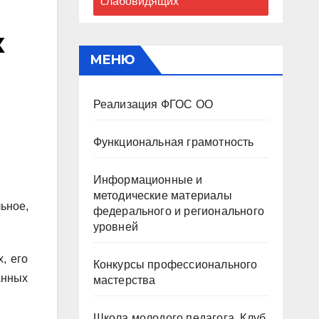
слабовидящих
к
МЕНЮ
Реализация ФГОС ОО
Функциональная грамотность
Информационные и
методические материалы
ьное,
федерального и регионального
уровней
, его
Конкурсы профессионального
анных
мастерства
Школа молодого педагога. Клуб