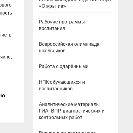
ового
«Открытие»
ность
Рабочие программы
воспитания
ние в
Всероссийская олимпиада
школьников
чине,
Работа с одарёнными
НПК обучающихся и
воспитанников
аю
Аналитические материалы
ГИА, ВПР, диагностических и
контрольных работ