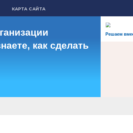
КАРТА САЙТА
рганизации
Решаем вме
наете, как сделать