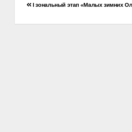
Навигация
I зональный этап «Малых зимних О
по
записям