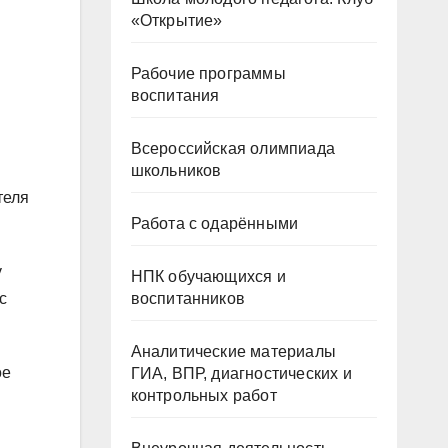
«Открытие»
Рабочие программы
воспитания
Всероссийская олимпиада
школьников
теля
Работа с одарёнными
у
НПК обучающихся и
воспитанников
с
Аналитические материалы
ое
ГИА, ВПР, диагностических и
контрольных работ