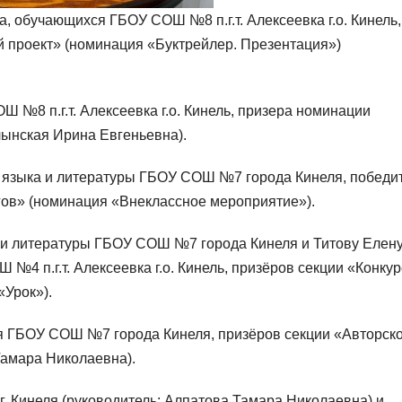
 обучающихся ГБОУ СОШ №8 п.г.т. Алексеевка г.о. Кинель,
 проект» (номинация «Буктрейлер. Презентация»)
№8 п.г.т. Алексеевка г.о. Кинель, призера номинации
лынская Ирина Евгеньевна).
о языка и литературы ГБОУ СОШ №7 города Кинеля, победи
огов» (номинация «Внеклассное мероприятие»).
а и литературы ГБОУ СОШ №7 города Кинеля и Титову Елен
№4 п.г.т. Алексеевка г.о. Кинель, призёров секции «Конкур
«Урок»).
 ГБОУ СОШ №7 города Кинеля, призёров секции «Авторск
Тамара Николаевна).
Кинеля (руководитель: Алпатова Тамара Николаевна) и