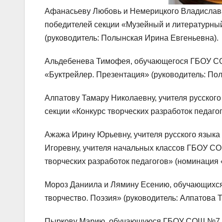
Афанасьеву Любовь и Немерицкого Владислава,
победителей секции «Музейный и литературный
(руководитель: Полынская Ирина Евгеньевна).
Альдебенева Тимофея, обучающегося ГБОУ СОШ 
«Буктрейлер. Презентация» (руководитель: По
Алпатову Тамару Николаевну, учителя русског
секции «Конкурс творческих разработок педаг
Ажажа Ирину Юрьевну, учителя русского язык
Игоревну, учителя начальных классов ГБОУ СОШ 
творческих разработок педагогов» (номинация 
Мороз Даниила и Лямину Есению, обучающихся
творчество. Поэзия» (руководитель: Алпатова 
Пыркову Марию, обучающуюся ГБОУ СОШ №7 г. 