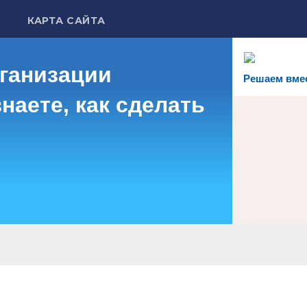
КАРТА САЙТА
рганизации
Решаем вме
наете, как сделать