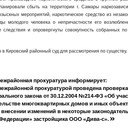
 планировали сбыть на территории г. Самары наркозавис
зыскных мероприятий, наркотическое средство из незако
ды молодого человека о непричастности его возлюблен
 следствия и опровергнуты совокупность собранных по
 в Кировский районный суд для рассмотрения по существу.
межрайонная прокуратура информирует:
межрайонной прокуратурой проведена проверк
ального закона от 30.12.2004 №214-ФЗ «Об уча
ельстве многоквартирных домов и иных объек
 внесении изменений в некоторые законодател
 Федерации» застройщика ООО «Дива-с».