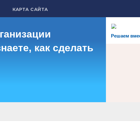
КАРТА САЙТА
рганизации
Решаем вме
наете, как сделать