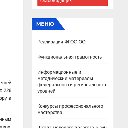
слабовидящих
МЕНЮ
Реализация ФГОС ОО
Функциональная грамотность
Информационные и
методические материалы
етней
федерального и регионального
т. 228
уровней
ору в
Конкурсы профессионального
мастерства
енным
мере,
Школа молодого педагога. Клуб