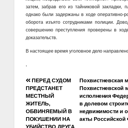
затем, забрав его из тайниковой закладки,
однако были задержаны в ходе оперативно-ро
оборота изъято сотрудниками полиции. Дово
совершению преступления проверены в ходе
доказательств.
В настоящее время уголовное дело направлено
,
Навигация
ПЕРЕД СУДОМ
Похвистневская 
ПРЕДСТАНЕТ
Похвистневской 
по
МЕСТНЫЙ
исполнения Федер
записям
ЖИТЕЛЬ,
в долевом строит
ОБВИНЯЕМЫЙ В
недвижимости и о
ПОКУШЕНИИ НА
акты Российской
УБИЙСТВО ДРУГА