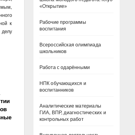
«Открытие»
имым,
нного
Рабочие программы
ной к
воспитания
 делу
Всероссийская олимпиада
школьников
Работа с одарёнными
НПК обучающихся и
воспитанников
а
стии
Аналитические материалы
тов
ГИА, ВПР, диагностических и
ьные
контрольных работ