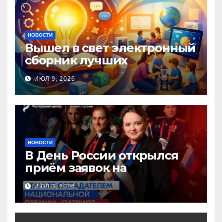
НОВОСТИ
Вышел в свет электронный
сборник лучших
инновационных практик
ИЮЛ 9, 2026
педагогов дошкольного
образования!
НОВОСТИ
В День России открылся
приём заявок на
Национальную премию
ИЮЛ 3, 2026
«Патриот»