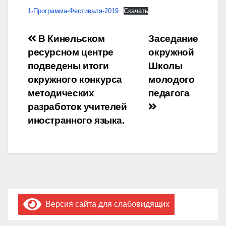
1-Программа-Фестиваля-2019
Скачать
Навигация
В Кинельском
Заседание
ресурсном центре
окружной
по
подведены итоги
Школы
записям
окружного конкурса
молодого
методических
педагога
разработок учителей
иностранного языка.
Версия сайта для слабовидящих