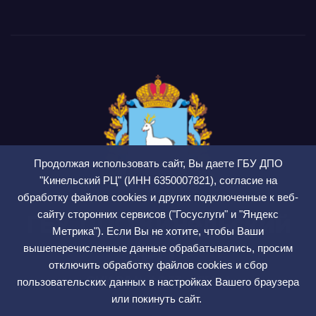
Продолжая использовать сайт, Вы даете ГБУ ДПО
"Кинельский РЦ" (ИНН 6350007821), согласие на
обработку файлов cookies и других подключенные к веб-
сайту сторонних сервисов ("Госуслуги" и "Яндекс
ГБУ ДПО Кинельский
Метрика"). Если Вы не хотите, чтобы Ваши
РЦ
вышеперечисленные данные обрабатывались, просим
отключить обработку файлов cookies и сбор
СМИ ЭЛ № ФС 77 — 75564
пользовательских данных в настройках Вашего браузера
или покинуть сайт.