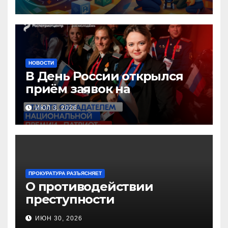
педагогов дошкольного
образования!
НОВОСТИ
В День России открылся
приём заявок на
Национальную премию
ИЮЛ 3, 2026
«Патриот»
ПРОКУРАТУРА РАЗЪЯСНЯЕТ
О противодействии
преступности
несовершеннолетних и
ИЮН 30, 2026
нарушению их прав