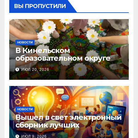
ВЫ ПРОПУСТИЛИ
НОВОСТИ
В Кинельском
образовательном округе
прошла Неделя правовой
ИЮЛ 20, 2026
помощи, посвящённая Дню
семьи, любви и верности
НОВОСТИ
Вышел в свет электронный
сборник лучших
инновационных практик
ИЮЛ 9, 2026