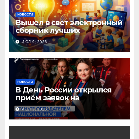
НОВОСТИ
Вышел в свет электронный
сборник лучших
инновационных практик
ИЮЛ 9, 2026
педагогов дошкольного
образования!
НОВОСТИ
В День России открылся
приём заявок на
Национальную премию
ИЮЛ 3, 2026
«Патриот»