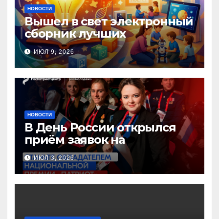
НОВОСТИ
Вышел в свет электронный
сборник лучших
инновационных практик
ИЮЛ 9, 2026
педагогов дошкольного
образования!
НОВОСТИ
В День России открылся
приём заявок на
Национальную премию
ИЮЛ 3, 2026
«Патриот»