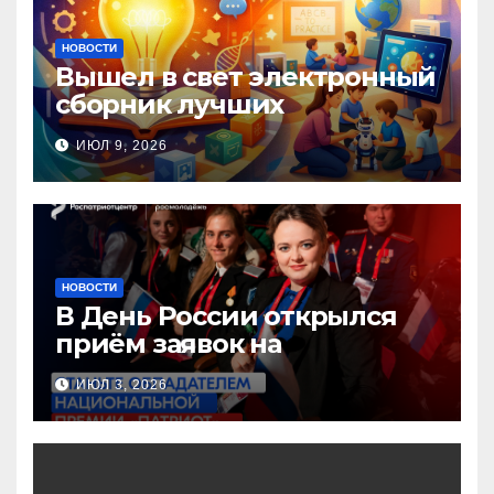
НОВОСТИ
Вышел в свет электронный
сборник лучших
инновационных практик
ИЮЛ 9, 2026
педагогов дошкольного
образования!
НОВОСТИ
В День России открылся
приём заявок на
Национальную премию
ИЮЛ 3, 2026
«Патриот»