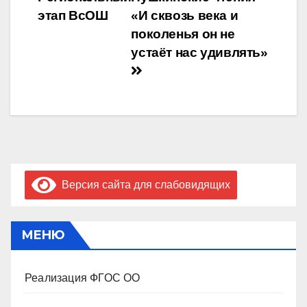
по
этап ВсОШ
«И сквозь века и
записям
поколенья он не
устаёт нас удивлять»
Версия сайта для слабовидящих
МЕНЮ
Реализация ФГОС ОО