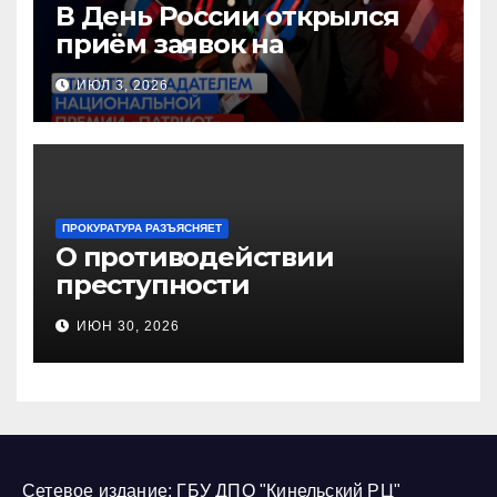
В День России открылся
приём заявок на
Национальную премию
ИЮЛ 3, 2026
«Патриот»
ПРОКУРАТУРА РАЗЪЯСНЯЕТ
О противодействии
преступности
несовершеннолетних и
ИЮН 30, 2026
нарушению их прав
Сетевое издание: ГБУ ДПО "Кинельский РЦ"