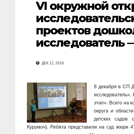
VI окружной от
исследовательск
проектов дошкол
исследователь —
ДЕК 12, 2018
8 декабря в СП 
исследователь».
этап». Всего на к
округа и област
детских садов 
Курумоч). Ребята представили на суд жюри 4