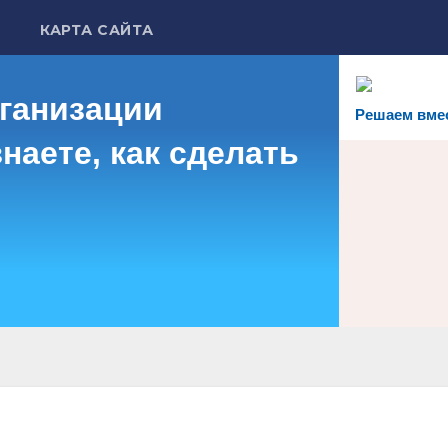
КАРТА САЙТА
рганизации
Решаем вме
наете, как сделать