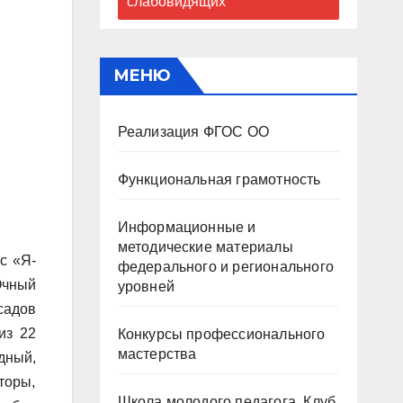
слабовидящих
МЕНЮ
Реализация ФГОС ОО
Функциональная грамотность
Информационные и
методические материалы
с «Я-
федерального и регионального
Очный
уровней
 садов
из 22
Конкурсы профессионального
мастерства
дный,
торы,
Школа молодого педагога. Клуб