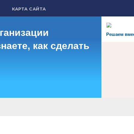
КАРТА САЙТА
рганизации
Решаем вме
наете, как сделать