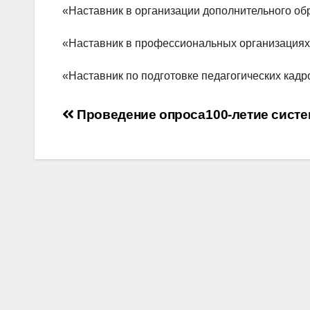
«Наставник в организации дополнительного об
«Наставник в профессиональных организациях
«Наставник по подготовке педагогических кад
Навигация
Проведение опроса
100-летие сист
по
записям