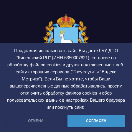
Продолжая использовать сайт, Вы даете ГБУ ДПО
"Кинельский РЦ" (ИНН 6350007821), согласие на
обработку файлов cookies и других подключенные к веб-
сайту сторонних сервисов ("Госуслуги" и "Яндекс
ГБУ ДПО Кинельский
Метрика"). Если Вы не хотите, чтобы Ваши
РЦ
вышеперечисленные данные обрабатывались, просим
отключить обработку файлов cookies и сбор
СМИ ЭЛ № ФС 77 — 75564
пользовательских данных в настройках Вашего браузера
или покинуть сайт.
ОТМЕНА
СОГЛАСЕН
Сайт работает на WordPress
|
Тема: Newsup, автор
Themeansar