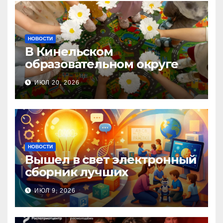
НОВОСТИ
В Кинельском
образовательном округе
прошла Неделя правовой
ИЮЛ 20, 2026
помощи, посвящённая Дню
семьи, любви и верности
НОВОСТИ
Вышел в свет электронный
сборник лучших
инновационных практик
ИЮЛ 9, 2026
педагогов дошкольного
образования!