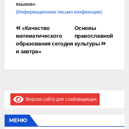
языков».
(Информационное письмо конфеенции).
Навигация
«Качество
Основы
математического
православной
по
образования сегодня
культуры
записям
и завтра»
Версия сайта для слабовидящих
МЕНЮ