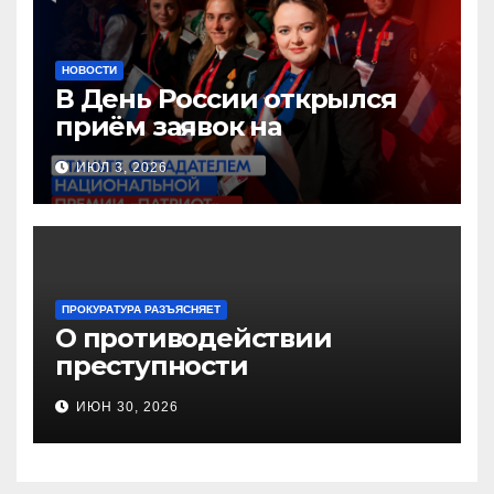
НОВОСТИ
В День России открылся
приём заявок на
Национальную премию
ИЮЛ 3, 2026
«Патриот»
ПРОКУРАТУРА РАЗЪЯСНЯЕТ
О противодействии
преступности
несовершеннолетних и
ИЮН 30, 2026
нарушению их прав