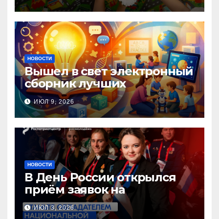
помощи, посвящённая Дню
семьи, любви и верности
НОВОСТИ
Вышел в свет электронный
сборник лучших
инновационных практик
ИЮЛ 9, 2026
педагогов дошкольного
образования!
НОВОСТИ
В День России открылся
приём заявок на
Национальную премию
ИЮЛ 3, 2026
«Патриот»